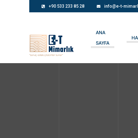
+90 533 233 85 28
info@e-t-mimar
ANA
HA
SAYFA