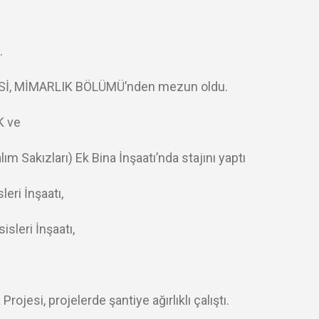
.
Sİ, MİMARLIK BÖLÜMÜ’nden mezun oldu.
K ve
 Sakızları) Ek Bina İnşaatı’nda stajını yaptı
eri İnşaatı,
sleri İnşaatı,
esi, projelerde şantiye ağırlıklı çalıştı.