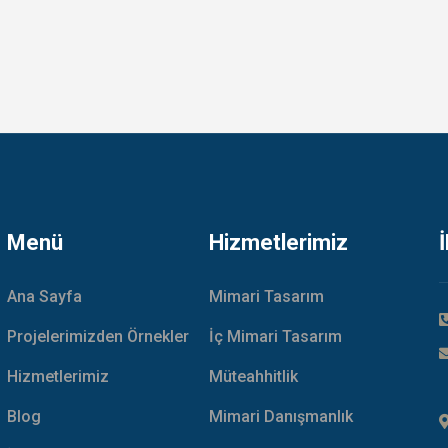
Menü
Hizmetlerimiz
Ana Sayfa
Mimari Tasarım
Projelerimizden Örnekler
İç Mimari Tasarım
Hizmetlerimiz
Müteahhitlik
Blog
Mimari Danışmanlık