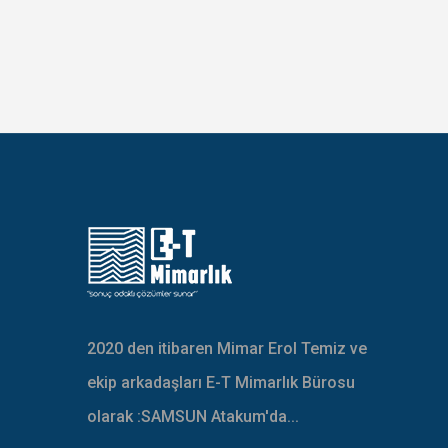
2020 den itibaren Mimar Erol Temiz ve
ekip arkadaşları E-T Mimarlık Bürosu
olarak :SAMSUN Atakum'da...