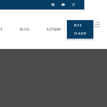
BİZE
IZ
BLOG
İLETIŞIM
ULAŞIN