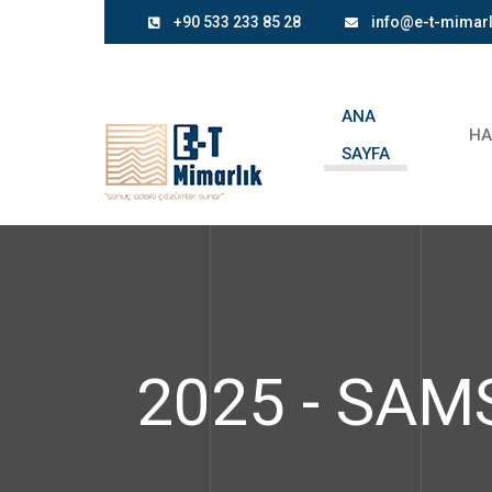
+90 533 233 85 28
info@e-t-mimar
ANA
HA
SAYFA
2025 - SA