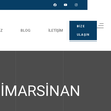
BİZE
IZ
BLOG
İLETIŞIM
ULAŞIN
MİMARSİNAN