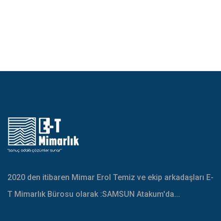
2020 den itibaren Mimar Erol Temiz ve ekip arkadaşları E-
T Mimarlık Bürosu olarak :SAMSUN Atakum'da...